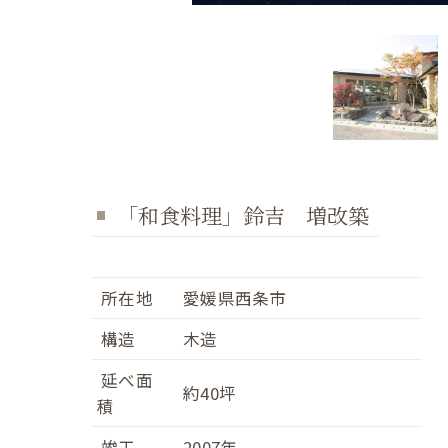
「和食料理」鈴吉 増改築
所在地
愛媛県西条市
構造
木造
延べ面
約40坪
積
竣工
2007年